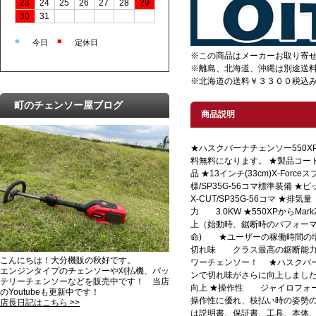
23
24
25
26
27
28
29
30
31
■
■
今日
定休日
※この商品はメーカーお取り寄
※離島、北海道、沖縄は別途送
※北海道の送料￥３３００税込み
町のチェンソー屋ブログ
商品説明
★ハスクバーナチェンソー550XP-Mar
料無料になります。 ★製品コード 
品 ★13インチ(33cm)X-For
様/SP35G-56コマ標準装備 ★ピ
X-CUT/SP35G-56コマ ★排気
力 3.0KW ★550XPからM
上（始動時、鋸断時のパフォーマ
命) ★ユーザーの稼働時間の増
切れ味 クラス最高の鋸断能力
こんにちは！大分機販の秋好です。
ワーチェンソー！ ★ハスクバーナ 
エンジンタイプのチェンソーや刈払機、バッ
ンで切れ味がさらに向上しました
テリーチェンソーなどを販売中です！ 当店
向上 ★操作性 ジャイロフォ
のYoutubeも更新中です！
操作性に優れ、枝払い時の姿勢の
店長日記はこちら >>
は説明書、保証書、工具、本体