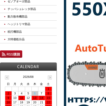
ゼノアオーガ部品
チッパシュレッタ部品
動力散布機部品
ヘッジトリマ部品
杭打機部品
大特価処分品
2026/08
日
月
火
水
木
金
土
1
2
3
4
5
6
7
8
9
10
11
12
13
14
15
16
17
18
19
20
21
22