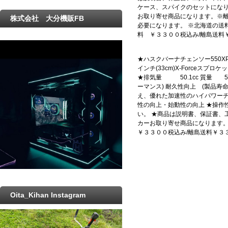
ケース、スパイクのセットになり
お取り寄せ商品になります。※
株式会社 大分機販FB
必要になります。 ※北海道の送
料 ￥３３００税込み/離島送料
★ハスクバーナチェンソー550XP-M
インチ(33cm)X-Forceスプロケ
★排気量 50.1cc 質量 5.
ーマンス) 耐久性向上 (製品
え、優れた加速性のハイパワーチェ
性の向上・始動性の向上 ★操
い。 ★商品は説明書、保証書、
カーお取り寄せ商品になります
￥３３００税込み/離島送料￥３
Oita_Kihan Instagram