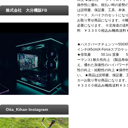
操作性に優れ、枝払い時の姿勢の
は説明書、保証書、工具、本体
株式会社 大分機販FB
ケース、スパイクのセットになり
お取り寄せ商品になります。※
必要になります。 ※北海道の送
料 ￥３３００税込み/離島送料
★ハスクバーナチェンソー550XP-M
インチ(45cm)X-Forceスプロケ
★排気量 50.1cc 質量 5.
ーマンス) 耐久性向上 (製品
え、優れた加速性のハイパワーチェ
性の向上・始動性の向上 ★操
い。 ★商品は説明書、保証書、
カーお取り寄せ商品になります
￥３３００税込み/離島送料￥３
Oita_Kihan Instagram