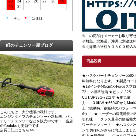
23
24
25
26
27
28
29
30
31
■
■
今日
定休日
※この商品はメーカーお取り寄
※離島、北海道、沖縄は別途送
町のチェンソー屋ブログ
※北海道の送料￥３３００税込み
商品説明
★ハスクバーナチェンソー550XP-Mar
料無料になります。 ★製品コード 
★18インチ(45cm)X-Forceス
72コマ標準装備 ★ピッチ 325 ゲ
CUT/SP33G-72コマ ★排気量
力 3.0KW ★550XPからM
上（始動時、鋸断時のパフォーマ
こんにちは！大分機販の秋好です。
命) ★ユーザーの稼働時間の増
エンジンタイプのチェンソーや刈払機、バッ
切れ味 クラス最高の鋸断能力
テリーチェンソーなどを販売中です！ 当店
ワーチェンソー！ ★ハスクバーナ 
のYoutubeも更新中です！
ンで切れ味がさらに向上しました
店長日記はこちら >>
向上 ★操作性 ジャイロフォ