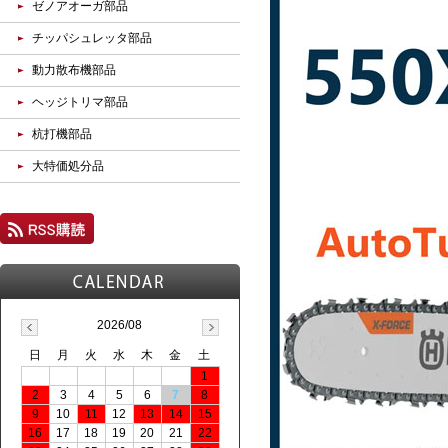
ゼノアオーガ部品
チッパシュレッタ部品
動力散布機部品
ヘッジトリマ部品
杭打機部品
大特価処分品
2026/08
日
月
火
水
木
金
土
1
2
3
4
5
6
7
8
9
10
11
12
13
14
15
16
17
18
19
20
21
22