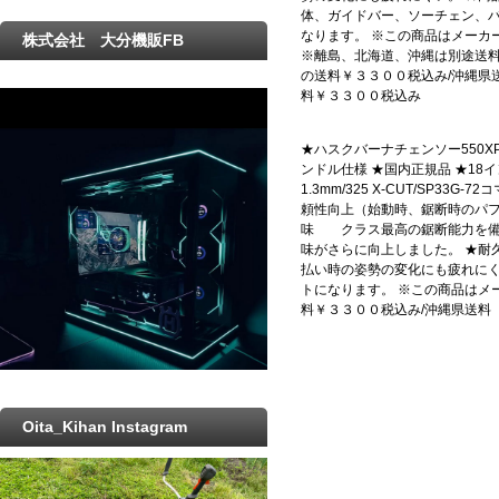
体、ガイドバー、ソーチェン、
なります。 ※この商品はメーカ
株式会社 大分機販FB
※離島、北海道、沖縄は別途送料
の送料￥３３００税込み/沖縄県
料￥３３００税込み
★ハスクバーナチェンソー550XPG-
ンドル仕様 ★国内正規品 ★18イン
1.3mm/325 X-CUT/SP33
頼性向上（始動時、鋸断時のパフ
味 クラス最高の鋸断能力を備え、
味がさらに向上しました。 ★
払い時の姿勢の変化にも疲れにく
トになります。 ※この商品はメ
料￥３３００税込み/沖縄県送料
Oita_Kihan Instagram