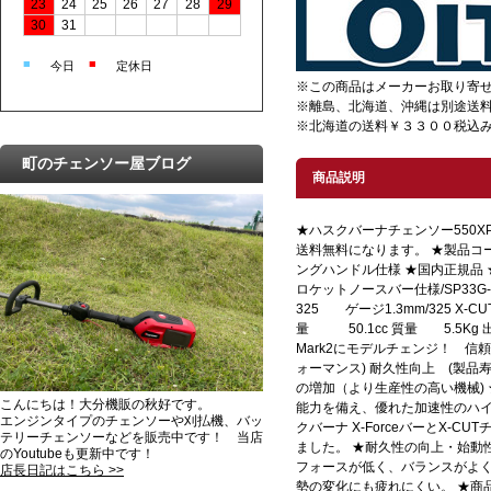
23
24
25
26
27
28
29
30
31
■
■
今日
定休日
※この商品はメーカーお取り寄
※離島、北海道、沖縄は別途送
※北海道の送料￥３３００税込み
町のチェンソー屋ブログ
商品説明
★ハスクバーナチェンソー550XPG-Ma
送料無料になります。 ★製品コード
ングハンドル仕様 ★国内正規品 ★18
ロケットノースバー仕様/SP33G
325 ゲージ1.3mm/325 X-CU
量 50.1cc 質量 5.5Kg 
Mark2にモデルチェンジ！ 
ォーマンス) 耐久性向上 (製
の増加（より生産性の高い機械)
こんにちは！大分機販の秋好です。
能力を備え、優れた加速性のハ
エンジンタイプのチェンソーや刈払機、バッ
クバーナ X-ForceバーとX-
テリーチェンソーなどを販売中です！ 当店
ました。 ★耐久性の向上・始動
のYoutubeも更新中です！
フォースが低く、バランスがよ
店長日記はこちら >>
勢の変化にも疲れにくい。 ★商