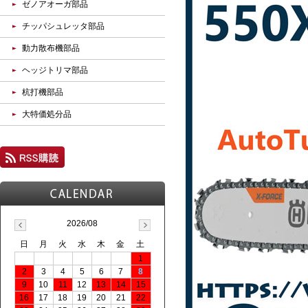
ゼノアオーガ部品
チッパシュレッタ部品
動力散布機部品
ヘッジトリマ部品
杭打機部品
大特価処分品
2026/08
日
月
火
水
木
金
土
1
2
3
4
5
6
7
8
9
10
11
12
13
14
15
16
17
18
19
20
21
22