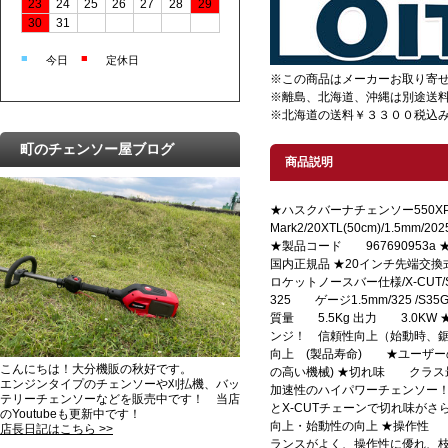
23
24
25
26
27
28
29
30
31
■
■
今日
定休日
※この商品はメーカーお取り寄
※離島、北海道、沖縄は別途送
※北海道の送料￥３３００税込み
町のチェンソー屋ブログ
商品説明
★ハスクバーナチェンソー550XP
Mark2/20XTL(50cm)/1.5
★製品コード 967690953a
国内正規品 ★20インチ先端交換式(5
ロケットノースバー仕様/X-CUT/
325 ゲージ1.5mm/325 /S3
質量 5.5Kg 出力 3.0KW 
ンジ！ 信頼性向上（始動時、鋸
向上 (製品寿命) ★ユーザー
こんにちは！大分機販の秋好です。
の高い機械) ★切れ味 クラス
エンジンタイプのチェンソーや刈払機、バッ
加速性のハイパワーチェンソー！ 
テリーチェンソーなどを販売中です！ 当店
とX-CUTチェーンで切れ味がさ
のYoutubeも更新中です！
向上・始動性の向上 ★操作性
店長日記はこちら >>
ランスがよく、操作性に優れ、