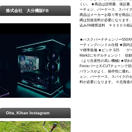
くい。 ★商品は説明書、保証書
ーチェン、バーケース、スパイク
株式会社 大分機販FB
商品はメーカーお取り寄せ商品
縄は別途送料が必要になります。
込み/沖縄県送料 ￥３３００税
★ハスクバーナチェンソー550XPG-
ーティングハンドル仕様 ★国内正規品
マ標準装備 ★ピッチ 325 ゲージ1
Mark2にモデルチェンジ！ 
（より生産性の高い機械) ★切
ForceバーとX-CUTチェー
バランスがよく、操作性に優れ、
ェン、バーケース、スパイクのセ
料が必要になります。 ※北海道
Oita_Kihan Instagram