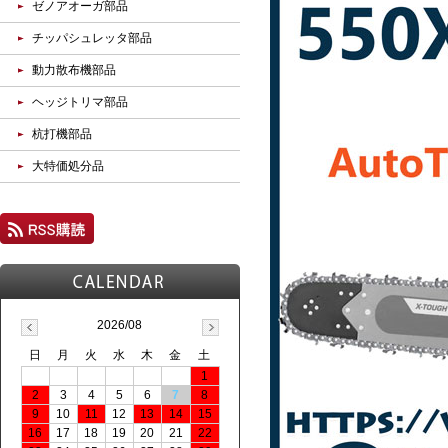
ゼノアオーガ部品
チッパシュレッタ部品
動力散布機部品
ヘッジトリマ部品
杭打機部品
大特価処分品
2026/08
日
月
火
水
木
金
土
1
2
3
4
5
6
7
8
9
10
11
12
13
14
15
16
17
18
19
20
21
22