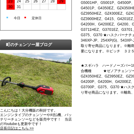
23
24
25
26
27
28
29
G5001HP、G5001P、G4500P
30
31
G4501P、G4350EZ、GZ4350H
GZ3950HEZ、GZ4300EZ、GZ4
■
■
今日
定休日
GZ3900HEZ、G415、G4201E
G4200H、G4200EZ、G4200、
G3711HEZ、G3701EZ、G370
G375、G370 ★ハスクバーナチ
346XP-JP、254XP(G)、543
町のチェンソー屋ブログ
取り寄せ商品になります。※離
要になります。※ピッチ ３２５
★スギハラ ハードノーズバー18イ
合機種 ★ゼノアチェンソー G500
GZ4350HEZ、GZ3950EZ、GZ3
G4200P、G4200H、G4200EZ
G3700P、G375、G370 ★ハス
り寄せ商品になります。※離島、
こんにちは！大分機販の秋好です。
エンジンタイプのチェンソーや刈払機、バッ
テリーチェンソーなどを販売中です！ 当店
のYoutubeも更新中です！
店長日記はこちら >>