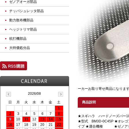
ゼノアオーガ部品
チッパシュレッタ部品
動力散布機部品
ヘッジトリマ部品
杭打機部品
大特価処分品
ーカーお取り寄せ商品になります
2026/08
日
月
火
水
木
金
土
商品説明
1
2
3
4
5
6
7
8
★スギハラ ハードノーズバー18
9
10
11
12
13
14
15
★型式 BM3D-0C45P ★オレ
16
17
18
19
20
21
22
イプ ★適合機種 ★ゼノアチ