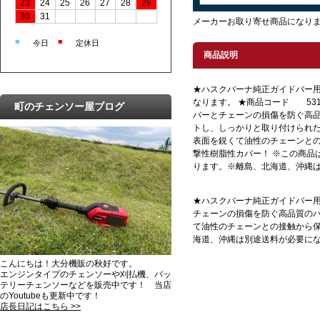
23
24
25
26
27
28
29
30
31
メーカーお取り寄せ商品になり
■
■
今日
定休日
商品説明
★ハスクバーナ純正ガイドバー用
なります。 ★商品コード 5313
町のチェンソー屋ブログ
バーとチェーンの損傷を防ぐ高
トし、しっかりと取り付けられ
表面を鋭くて油性のチェーンとの
撃性樹脂性カバー！ ※この商品
ります。※離島、北海道、沖縄
★ハスクバーナ純正ガイドバー用バ
チェーンの損傷を防ぐ高品質の
て油性のチェーンとの接触から保
海道、沖縄は別途送料が必要に
こんにちは！大分機販の秋好です。
エンジンタイプのチェンソーや刈払機、バッ
テリーチェンソーなどを販売中です！ 当店
のYoutubeも更新中です！
店長日記はこちら >>