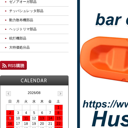
ゼノアオーガ部品
チッパシュレッタ部品
動力散布機部品
ヘッジトリマ部品
杭打機部品
大特価処分品
2026/08
日
月
火
水
木
金
土
1
2
3
4
5
6
7
8
9
10
11
12
13
14
15
16
17
18
19
20
21
22