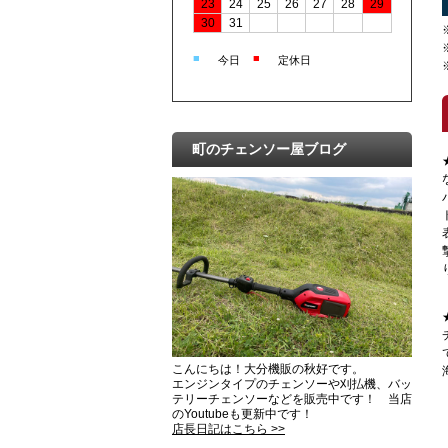
23
24
25
26
27
28
29
30
31
■
■
今日
定休日
町のチェンソー屋ブログ
こんにちは！大分機販の秋好です。
エンジンタイプのチェンソーや刈払機、バッ
テリーチェンソーなどを販売中です！ 当店
のYoutubeも更新中です！
店長日記はこちら >>