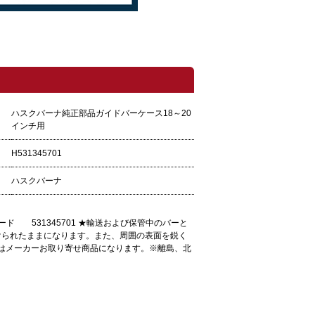
ハスクバーナ純正部品ガイドバーケース18～20
インチ用
H531345701
ハスクバーナ
ド 531345701 ★輸送および保管中のバーと
けられたままになります。また、周囲の表面を鋭く
品はメーカーお取り寄せ商品になります。※離島、北