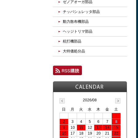
ゼノアオーガ部品
チッパシュレッタ部品
動力散布機部品
ヘッジトリマ部品
杭打機部品
大特価処分品
2026/08
日
月
火
水
木
金
土
1
2
3
4
5
6
7
8
9
10
11
12
13
14
15
16
17
18
19
20
21
22