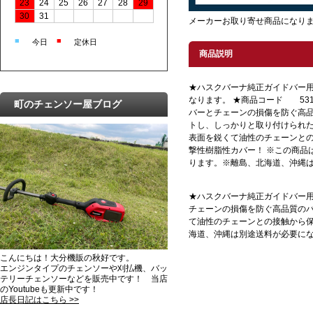
23
24
25
26
27
28
29
30
31
メーカーお取り寄せ商品になり
■
■
今日
定休日
商品説明
★ハスクバーナ純正ガイドバー用
なります。 ★商品コード 5313
町のチェンソー屋ブログ
バーとチェーンの損傷を防ぐ高
トし、しっかりと取り付けられ
表面を鋭くて油性のチェーンとの
撃性樹脂性カバー！ ※この商品
ります。※離島、北海道、沖縄
★ハスクバーナ純正ガイドバー用バ
チェーンの損傷を防ぐ高品質の
て油性のチェーンとの接触から保
海道、沖縄は別途送料が必要に
こんにちは！大分機販の秋好です。
エンジンタイプのチェンソーや刈払機、バッ
テリーチェンソーなどを販売中です！ 当店
のYoutubeも更新中です！
店長日記はこちら >>