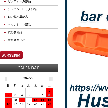
ゼノアオーガ部品
チッパシュレッタ部品
動力散布機部品
ヘッジトリマ部品
杭打機部品
大特価処分品
2026/08
日
月
火
水
木
金
土
1
2
3
4
5
6
7
8
9
10
11
12
13
14
15
16
17
18
19
20
21
22