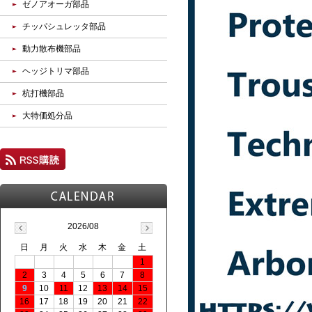
ゼノアオーガ部品
チッパシュレッタ部品
動力散布機部品
ヘッジトリマ部品
杭打機部品
大特価処分品
2026/08
日
月
火
水
木
金
土
1
2
3
4
5
6
7
8
9
10
11
12
13
14
15
16
17
18
19
20
21
22