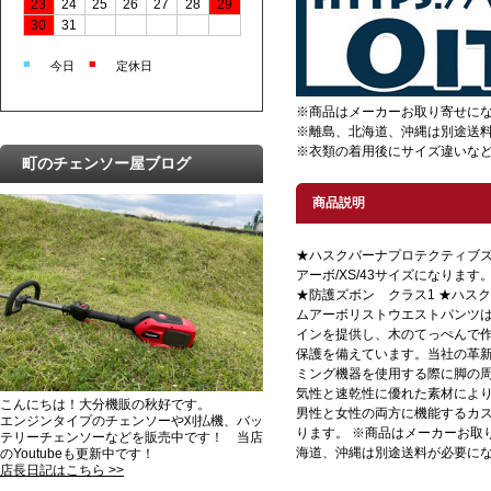
23
24
25
26
27
28
29
30
31
■
■
今日
定休日
※商品はメーカーお取り寄せに
※離島、北海道、沖縄は別途送
※衣類の着用後にサイズ違いな
町のチェンソー屋ブログ
商品説明
★ハスクバーナプロテクティブ
アーボ/XS/43サイズになります。
★防護ズボン クラス1 ★ハス
ムアーボリストウエストパンツ
インを提供し、木のてっぺんで作
保護を備えています。当社の革新的な
ミング機器を使用する際に脚の
気性と速乾性に優れた素材によ
こんにちは！大分機販の秋好です。
男性と女性の両方に機能するカ
エンジンタイプのチェンソーや刈払機、バッ
ります。 ※商品はメーカーお取
テリーチェンソーなどを販売中です！ 当店
海道、沖縄は別途送料が必要に
のYoutubeも更新中です！
店長日記はこちら >>