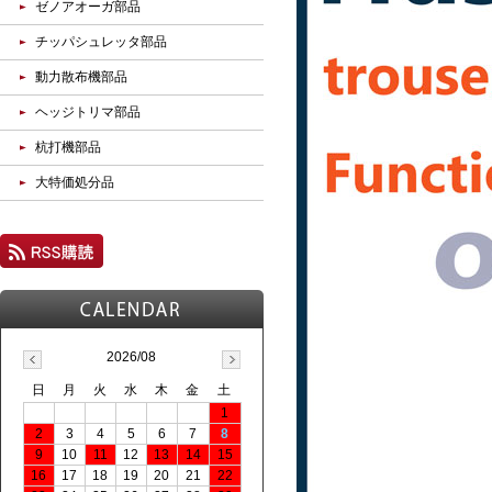
ゼノアオーガ部品
チッパシュレッタ部品
動力散布機部品
ヘッジトリマ部品
杭打機部品
大特価処分品
2026/08
日
月
火
水
木
金
土
1
2
3
4
5
6
7
8
9
10
11
12
13
14
15
16
17
18
19
20
21
22