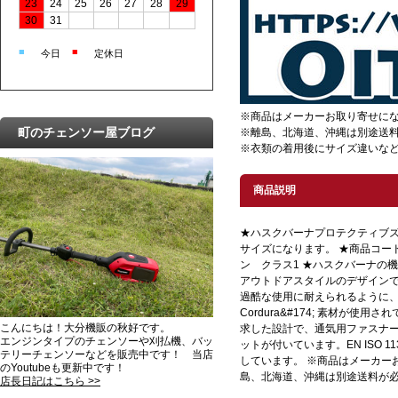
23
24
25
26
27
28
29
30
31
■
■
今日
定休日
※商品はメーカーお取り寄せに
町のチェンソー屋ブログ
※離島、北海道、沖縄は別途送
※衣類の着用後にサイズ違いな
商品説明
★ハスクバーナプロテクティブズボ
サイズになります。 ★商品コード 
ン クラス1 ★ハスクバーナの
アウトドアスタイルのデザイン
過酷な使用に耐えられるように
Cordura&#174; 素材が使
こんにちは！大分機販の秋好です。
求した設計で、通気用ファスナ
エンジンタイプのチェンソーや刈払機、バッ
ットが付いています。EN ISO 113
テリーチェンソーなどを販売中です！ 当店
しています。 ※商品はメーカー
のYoutubeも更新中です！
島、北海道、沖縄は別途送料が
店長日記はこちら >>