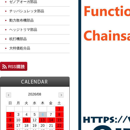
ゼノアオーガ部品
チッパシュレッタ部品
動力散布機部品
ヘッジトリマ部品
杭打機部品
大特価処分品
2026/08
日
月
火
水
木
金
土
1
2
3
4
5
6
7
8
9
10
11
12
13
14
15
16
17
18
19
20
21
22