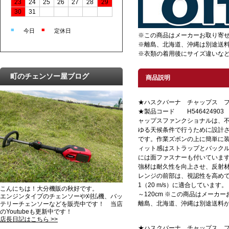
23
24
25
26
27
28
29
30
31
■
■
今日
定休日
※この商品はメーカーお取り寄
※離島、北海道、沖縄は別途送
※衣類の着用後にサイズ違いな
町のチェンソー屋ブログ
商品説明
★ハスクバーナ チャップス 
★製品コード H54642490
ャップスファンクショナルは、
ゆる天候条件で行うために設計
です。作業ズボンの上に簡単に
ィット感はストラップとバック
には面ファスナーも付いています。膝
強材は耐久性を向上させ、反射
レンジの前部は、視認性を高めています
1（20 m/s）に適合しています。
こんにちは！大分機販の秋好です。
～120cm ※この商品はメーカ
エンジンタイプのチェンソーや刈払機、バッ
離島、北海道、沖縄は別途送料
テリーチェンソーなどを販売中です！ 当店
のYoutubeも更新中です！
店長日記はこちら >>
★ハスクバーナ チャップス フ