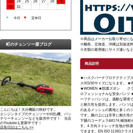
23
24
25
26
27
28
29
30
31
■
■
今日
定休日
※商品はメーカーお取り寄せに
町のチェンソー屋ブログ
※離島、北海道、沖縄は別途送
※衣類の着用後にサイズ違いな
商品説明
★ハスクバーナプロテクティブズ
ス/XS/30サイズになります。 ★商
★WOMEN ★防護ズボン ク
ロフェッショナルな安全パンツ 
ーフティパンツは、過酷な環境
と耐久性を提供します。パンツ
こんにちは！大分機販の秋好です。
のあるメッシュの裏地と多くの
エンジンタイプのチェンソーや刈払機、バッ
です。膝の上には非常に耐久性のあ
テリーチェンソーなどを販売中です！ 当店
下腿のコーデュラ&#174;補強
のYoutubeも更新中です！
す。4 方向ストレッチ生地が快
店長日記はこちら >>
できます。EN ISO 11393クラス