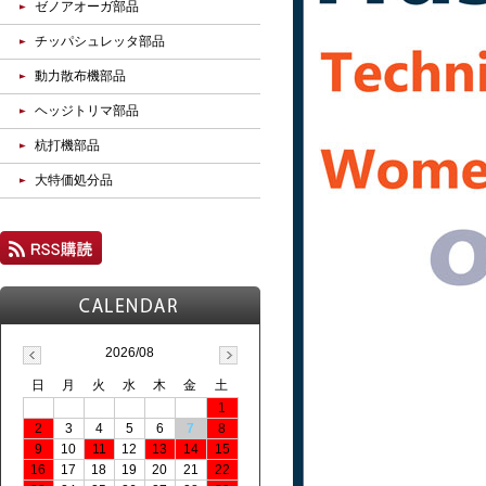
ゼノアオーガ部品
チッパシュレッタ部品
動力散布機部品
ヘッジトリマ部品
杭打機部品
大特価処分品
2026/08
日
月
火
水
木
金
土
1
2
3
4
5
6
7
8
9
10
11
12
13
14
15
16
17
18
19
20
21
22