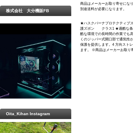
商品はメーカーお取り寄せにな
別途送料が必要になります。
株式会社 大分機販FB
★ハスクバーナプロテクティブズボン
護ズボン クラス1 ★過酷な条
酷な環境での長時間の作業でも
くのジッパー式開口部で通気性
保護を提供します。4 方向ストレッ
ます。 ※商品はメーカーお取り
Oita_Kihan Instagram