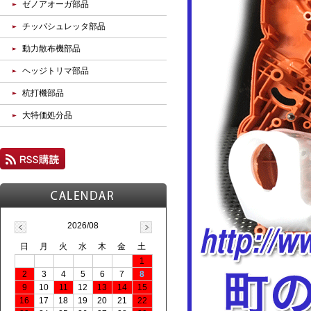
ゼノアオーガ部品
チッパシュレッタ部品
動力散布機部品
ヘッジトリマ部品
杭打機部品
大特価処分品
2026/08
日
月
火
水
木
金
土
1
2
3
4
5
6
7
8
9
10
11
12
13
14
15
16
17
18
19
20
21
22