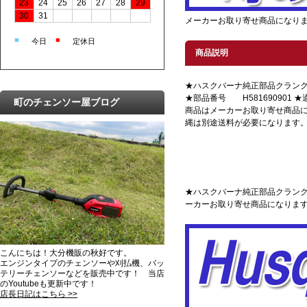
23
24
25
26
27
28
29
30
31
メーカーお取り寄せ商品になり
■
■
今日
定休日
商品説明
★ハスクバーナ純正部品クラン
★部品番号 H581690901 ★
町のチェンソー屋ブログ
商品はメーカーお取り寄せ商品
縄は別途送料が必要になります
★ハスクバーナ純正部品クランクケ
ーカーお取り寄せ商品になりま
こんにちは！大分機販の秋好です。
エンジンタイプのチェンソーや刈払機、バッ
テリーチェンソーなどを販売中です！ 当店
のYoutubeも更新中です！
店長日記はこちら >>