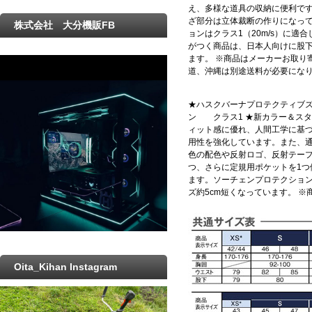
え、多様な道具の収納に便利で
ざ部分は立体裁断の作りになっ
株式会社 大分機販FB
ョンはクラス1（20m/s）に適
がつく商品は、日本人向けに股下
ます。 ※商品はメーカーお取り
道、沖縄は別途送料が必要にな
★ハスクバーナプロテクティブズボン
ン クラス1 ★新カラー＆スタ
ィット感に優れ、人間工学に基
用性を強化しています。また、
色の配色や反射ロゴ、反射テープ
つ、さらに定規用ポケットを1
ます。ソーチェンプロテクション
ズ約5cm短くなっています。 
Oita_Kihan Instagram