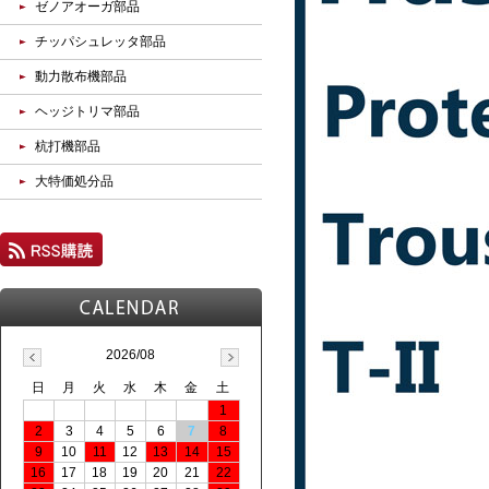
ゼノアオーガ部品
チッパシュレッタ部品
動力散布機部品
ヘッジトリマ部品
杭打機部品
大特価処分品
2026/08
日
月
火
水
木
金
土
1
2
3
4
5
6
7
8
9
10
11
12
13
14
15
16
17
18
19
20
21
22