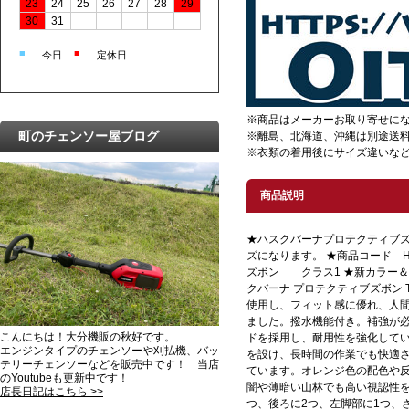
23
24
25
26
27
28
29
30
31
■
■
今日
定休日
※商品はメーカーお取り寄せに
町のチェンソー屋ブログ
※離島、北海道、沖縄は別途送
※衣類の着用後にサイズ違いな
商品説明
★ハスクバーナプロテクティブズボン
ズになります。 ★商品コード H59
ズボン クラス1 ★新カラー
クバーナ プロテクティブズボン 
使用し、フィット感に優れ、人
ました。撥水機能付き。補強が
こんにちは！大分機販の秋好です。
ドを採用し、耐用性を強化して
エンジンタイプのチェンソーや刈払機、バッ
を設け、長時間の作業でも快適
テリーチェンソーなどを販売中です！ 当店
ています。オレンジ色の配色や
のYoutubeも更新中です！
闇や薄暗い山林でも高い視認性を
店長日記はこちら >>
つ、後ろに2つ、左脚部に1つ、