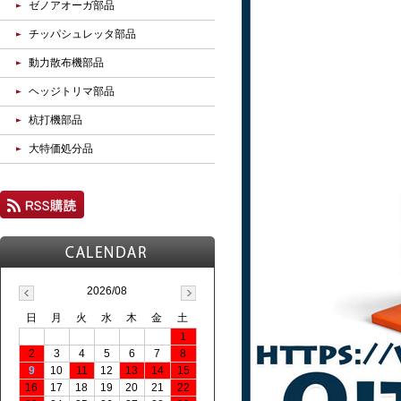
ゼノアオーガ部品
チッパシュレッタ部品
動力散布機部品
ヘッジトリマ部品
杭打機部品
大特価処分品
2026/08
日
月
火
水
木
金
土
1
2
3
4
5
6
7
8
9
10
11
12
13
14
15
16
17
18
19
20
21
22