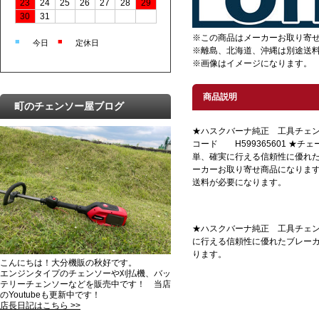
23
24
25
26
27
28
29
30
31
※この商品はメーカーお取り寄
■
■
今日
定休日
※離島、北海道、沖縄は別途送
※画像はイメージになります。
商品説明
町のチェンソー屋ブログ
★ハスクバーナ純正 工具チェン
コード H599365601 ★
単、確実に行える信頼性に優れた
ーカーお取り寄せ商品になりま
送料が必要になります。
★ハスクバーナ純正 工具チェン
に行える信頼性に優れたブレーカ
ります。
こんにちは！大分機販の秋好です。
エンジンタイプのチェンソーや刈払機、バッ
テリーチェンソーなどを販売中です！ 当店
のYoutubeも更新中です！
店長日記はこちら >>