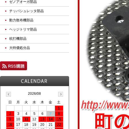
ゼノアオーガ部品
チッパシュレッタ部品
動力散布機部品
ヘッジトリマ部品
杭打機部品
大特価処分品
2026/08
日
月
火
水
木
金
土
1
2
3
4
5
6
7
8
9
10
11
12
13
14
15
16
17
18
19
20
21
22