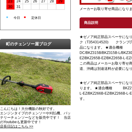
23
24
25
26
27
28
29
30
31
メーカーお取り寄せ商品になり
■
■
今日
定休日
商品説明
★ゼノア純正部品スペーサにな
ク（T354314520) クランプ(T
町のチェンソー屋ブログ
品になります。 ★適合機種 BKZ27
DC/BKZ315B/BKZ315B-L/BKZ30
EZ/BKZ265B-EZ/BKZ265B-L-EZ
この商品はメーカーお取り寄せ
道、沖縄は別途送料が必要にな
★ゼノア純正部品スペーサになります
ります。 ★適合機種 BKZ275B-DC/B
L-EZ/BKZ266B-EZ/BK
す。
こんにちは！大分機販の秋好です。
エンジンタイプのチェンソーや刈払機、バッ
テリーチェンソーなどを販売中です！ 当店
のYoutubeも更新中です！
店長日記はこちら >>