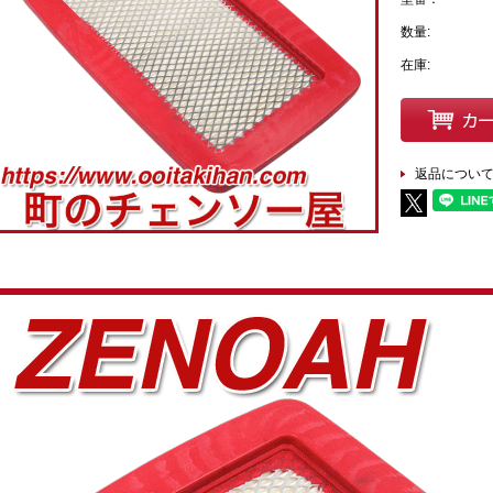
数量:
在庫:
返品につい