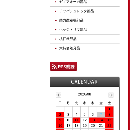
ゼノアオーガ部品
チッパシュレッタ部品
動力散布機部品
ヘッジトリマ部品
杭打機部品
大特価処分品
2026/08
日
月
火
水
木
金
土
1
2
3
4
5
6
7
8
9
10
11
12
13
14
15
16
17
18
19
20
21
22