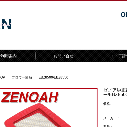
ご利用案内
お問い合せ
ストア評
TOP
ブロワー部品
EBZ8500/EBZ8550
ゼノア純正
ー/EBZ850
価格:
メーカー：
型番：