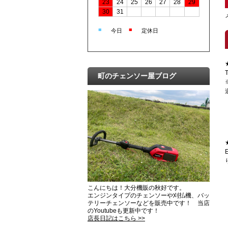
23
24
25
26
27
28
29
30
31
■
■
今日
定休日
町のチェンソー屋ブログ
こんにちは！大分機販の秋好です。
エンジンタイプのチェンソーや刈払機、バッ
テリーチェンソーなどを販売中です！ 当店
のYoutubeも更新中です！
店長日記はこちら >>