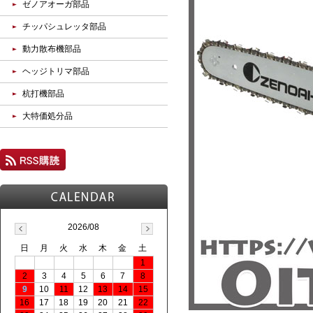
ゼノアオーガ部品
チッパシュレッタ部品
動力散布機部品
ヘッジトリマ部品
杭打機部品
大特価処分品
2026/08
日
月
火
水
木
金
土
1
2
3
4
5
6
7
8
9
10
11
12
13
14
15
16
17
18
19
20
21
22