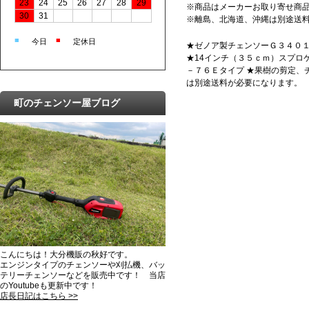
23
24
25
26
27
28
29
※商品はメーカーお取り寄せ商
30
31
※離島、北海道、沖縄は別途送
■
■
今日
定休日
★ゼノア製チェンソーＧ３４０
★14インチ（３５ｃｍ）スプ
－７６Ｅタイプ ★果樹の剪定、
は別途送料が必要になります。
町のチェンソー屋ブログ
こんにちは！大分機販の秋好です。
エンジンタイプのチェンソーや刈払機、バッ
テリーチェンソーなどを販売中です！ 当店
のYoutubeも更新中です！
店長日記はこちら >>