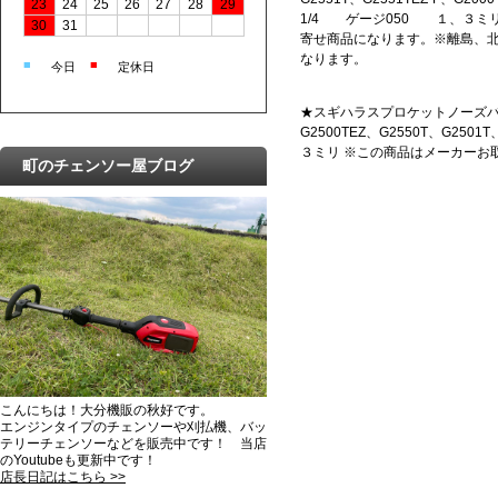
23
24
25
26
27
28
29
1/4 ゲージ050 １、３ミ
30
31
寄せ商品になります。※離島、
なります。
■
■
今日
定休日
★スギハラスプロケットノーズバー1
G2500TEZ、G2550T、G250
３ミリ ※この商品はメーカーお
町のチェンソー屋ブログ
こんにちは！大分機販の秋好です。
エンジンタイプのチェンソーや刈払機、バッ
テリーチェンソーなどを販売中です！ 当店
のYoutubeも更新中です！
店長日記はこちら >>