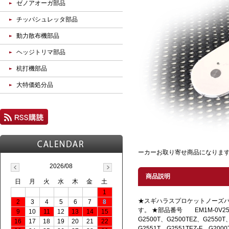
ゼノアオーガ部品
チッパシュレッタ部品
動力散布機部品
ヘッジトリマ部品
杭打機部品
大特価処分品
ーカーお取り寄せ商品になりま
2026/08
商品説明
日
月
火
水
木
金
土
1
★スギハラスプロケットノーズバー
2
3
4
5
6
7
8
す。 ★部品番号 EM1M-0V2
9
10
11
12
13
14
15
G2500T、G2500TEZ、G2550T
16
17
18
19
20
21
22
G2551T、G2551TEZ-F、G2