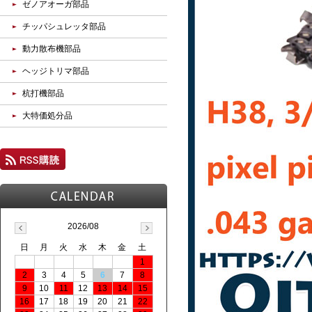
ゼノアオーガ部品
チッパシュレッタ部品
動力散布機部品
ヘッジトリマ部品
杭打機部品
大特価処分品
2026/08
日
月
火
水
木
金
土
1
2
3
4
5
6
7
8
9
10
11
12
13
14
15
16
17
18
19
20
21
22