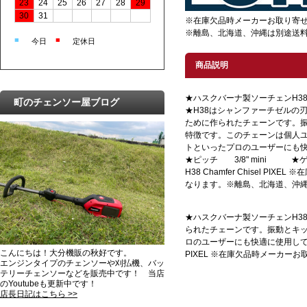
23
24
25
26
27
28
29
30
31
※在庫欠品時メーカーお取り寄
※離島、北海道、沖縄は別途送
■
■
今日
定休日
商品説明
★ハスクバーナ製ソーチェンH38
町のチェンソー屋ブログ
★H38はシャンファーチゼルの
ために作られたチェーンです。
特徴です。このチェーンは個人
トといったプロのユーザーにも
★ピッチ 3/8" mini ★ゲージ/1
H38 Chamfer Chisel PI
なります。※離島、北海道、沖
★ハスクバーナ製ソーチェンH38
られたチェーンです。振動とキ
ロのユーザーにも快適に使用していただけま
こんにちは！大分機販の秋好です。
PIXEL ※在庫欠品時メーカ
エンジンタイプのチェンソーや刈払機、バッ
テリーチェンソーなどを販売中です！ 当店
のYoutubeも更新中です！
店長日記はこちら >>