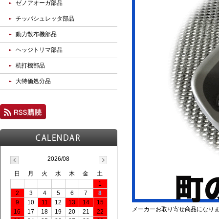
ゼノアオーガ部品
チッパシュレッタ部品
動力散布機部品
ヘッジトリマ部品
杭打機部品
大特価処分品
2026/08
日
月
火
水
木
金
土
1
2
3
4
5
6
7
8
9
10
11
12
13
14
15
メーカーお取り寄せ商品になり
16
17
18
19
20
21
22