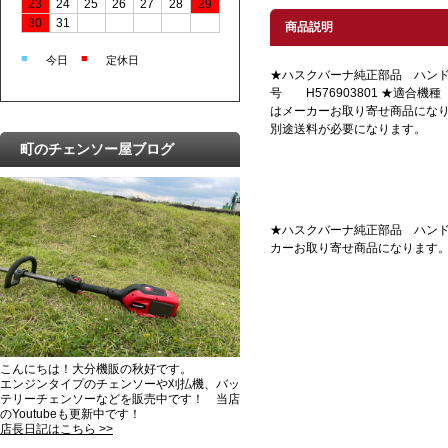
23
24
25
26
27
28
29
30
31
商品説明
■
■
今日
定休日
★ハスクバーナ純正部品 ハンド
号 H576903801 ★適合機種 
はメーカーお取り寄せ商品にな
別途送料が必要になります。
町のチェンソー屋ブログ
★ハスクバーナ純正部品 ハンドガー
カーお取り寄せ商品になります
こんにちは！大分機販の秋好です。
エンジンタイプのチェンソーや刈払機、バッ
テリーチェンソーなどを販売中です！ 当店
のYoutubeも更新中です！
店長日記はこちら >>