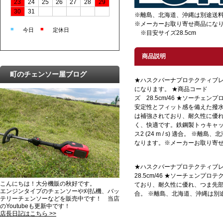
23
24
25
26
27
28
29
30
31
※離島、北海道、沖縄は別途送
※メーカーお取り寄せ商品にな
■
■
今日
定休日
※目安サイズ28.5cm
商品説明
町のチェンソー屋ブログ
★ハスクバーナプロテクティブレ
になります。 ★商品コード H5
ズ 28.5cm/46 ★ソーチ
安定性とフィット感を備えた撥
は補強されており、耐久性に優
く、快適です。鉄鋼製トゥキャップ入
ス2 (24 m / s) 適合。 ※
なります。※メーカーお取り寄
★ハスクバーナプロテクティブレ
28.5cm/46 ★ソーチェ
こんにちは！大分機販の秋好です。
ており、耐久性に優れ、つま先部のパッ
エンジンタイプのチェンソーや刈払機、バッ
合。 ※離島、北海道、沖縄は
テリーチェンソーなどを販売中です！ 当店
のYoutubeも更新中です！
店長日記はこちら >>