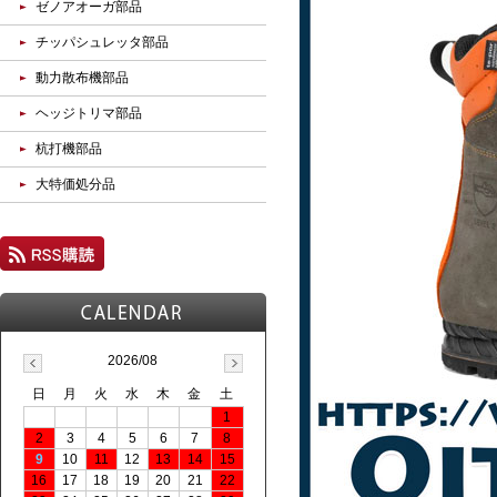
ゼノアオーガ部品
チッパシュレッタ部品
動力散布機部品
ヘッジトリマ部品
杭打機部品
大特価処分品
2026/08
日
月
火
水
木
金
土
1
2
3
4
5
6
7
8
9
10
11
12
13
14
15
16
17
18
19
20
21
22