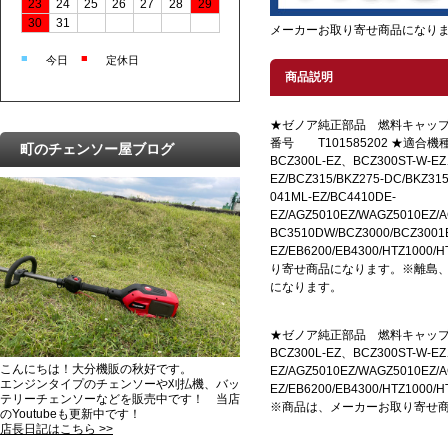
23
24
25
26
27
28
29
30
31
メーカーお取り寄せ商品になり
■
■
今日
定休日
商品説明
★ゼノア純正部品 燃料キャップ
番号 T101585202 ★適合機種
町のチェンソー屋ブログ
BCZ300L-EZ、BCZ300ST-W-E
EZ/BCZ315/BKZ275-DC/BKZ31
041ML-EZ/BC4410DE-
EZ/AGZ5010EZ/WAGZ5010EZ/
BC3510DW/BCZ3000/BCZ3001
EZ/EB6200/EB4300/HTZ10
り寄せ商品になります。※離島
になります。
★ゼノア純正部品 燃料キャップアッセ
BCZ300L-EZ、BCZ300ST-W-EZ、
こんにちは！大分機販の秋好です。
EZ/AGZ5010EZ/WAGZ5010EZ/
エンジンタイプのチェンソーや刈払機、バッ
EZ/EB6200/EB4300/HTZ1000/
テリーチェンソーなどを販売中です！ 当店
※商品は、メーカーお取り寄せ
のYoutubeも更新中です！
店長日記はこちら >>