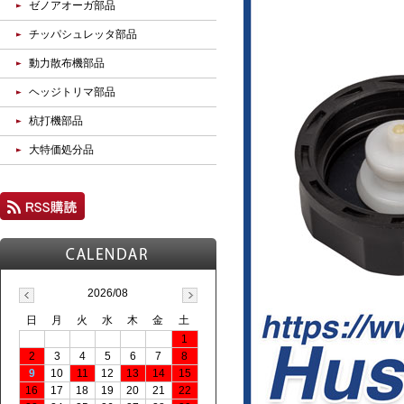
ゼノアオーガ部品
チッパシュレッタ部品
動力散布機部品
ヘッジトリマ部品
杭打機部品
大特価処分品
2026/08
日
月
火
水
木
金
土
1
2
3
4
5
6
7
8
9
10
11
12
13
14
15
16
17
18
19
20
21
22