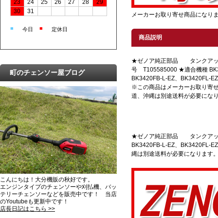
23
24
25
26
27
28
29
30
31
メーカーお取り寄せ商品になり
■
■
今日
定休日
商品説明
★ゼノア純正部品 タンクアッ
号 T105585000 ★適合機種 BK3
町のチェンソー屋ブログ
BK3420FB-L-EZ、BK3420FL-EZ
※この商品はメーカーお取り寄
道、沖縄は別途送料が必要にな
★ゼノア純正部品 タンクアッセンになり
BK3420FB-L-EZ、BK342
縄は別途送料が必要になります
こんにちは！大分機販の秋好です。
エンジンタイプのチェンソーや刈払機、バッ
テリーチェンソーなどを販売中です！ 当店
のYoutubeも更新中です！
店長日記はこちら >>