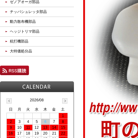
ゼノアオーガ部品
チッパシュレッタ部品
動力散布機部品
ヘッジトリマ部品
杭打機部品
大特価処分品
2026/08
日
月
火
水
木
金
土
1
2
3
4
5
6
7
8
9
10
11
12
13
14
15
16
17
18
19
20
21
22