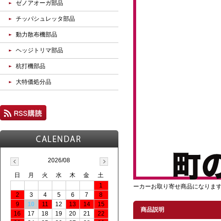
ゼノアオーガ部品
チッパシュレッタ部品
動力散布機部品
ヘッジトリマ部品
杭打機部品
大特価処分品
2026/08
日
月
火
水
木
金
土
1
ーカーお取り寄せ商品になりま
2
3
4
5
6
7
8
9
10
11
12
13
14
15
商品説明
16
17
18
19
20
21
22