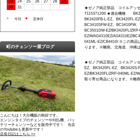
23
24
25
26
27
28
29
30
31
★ゼノア純正部品 コイルアッセ
T115371200 ★適合機種 BK34
■
■
今日
定休日
BK3420FB-L-EZ、BK3420FL-E
BC3410SFW-EZ、BC3410FW
BC3501DW-EZ/BK3420FL/ZRP-
EZ/WAG4310EZ/AG4310EZ/BC
041ML-EZ/CB4410/ ※
町のチェンソー屋ブログ
ります。※離島、北海道、沖縄
★ゼノア純正部品 コイルアッセンになり
EZ、BK3420FL-EZ、BK3420S
EZ/BK3420FL/ZRP-040ML-E
取り寄せ商品になります。※離
こんにちは！大分機販の秋好です。
エンジンタイプのチェンソーや刈払機、バッ
テリーチェンソーなどを販売中です！ 当店
のYoutubeも更新中です！
店長日記はこちら >>