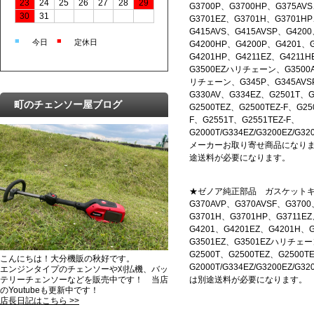
23
24
25
26
27
28
29
G3700P、G3700HP、G375AV
30
31
G3701EZ、G3701H、G3701HP
G415AVS、G415AVSP、G420
■
■
今日
定休日
G4200HP、G4200P、G4201、
G4201HP、G4211EZ、G4211H
G3500EZハリチェーン、G3500A
リチェーン、G345P、G345AVSP
G330AV、G334EZ、G2501T、G
町のチェンソー屋ブログ
G2500TEZ、G2500TEZ-F、G25
F、G2551T、G2551TEZ-F、
G2000T/G334EZ/G3200EZ/G
メーカーお取り寄せ商品になり
途送料が必要になります。
★ゼノア純正部品 ガスケットキッ
G370AVP、G370AVSF、G370
G3701H、G3701HP、G3711E
G4201、G4201EZ、G4201H、
G3501EZ、G3501EZハリチェーン
G2500T、G2500TEZ、G2500TE
こんにちは！大分機販の秋好です。
G2000T/G334EZ/G3200
エンジンタイプのチェンソーや刈払機、バッ
は別途送料が必要になります。
テリーチェンソーなどを販売中です！ 当店
のYoutubeも更新中です！
店長日記はこちら >>