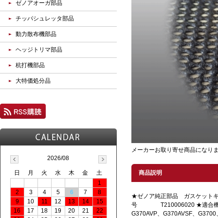
ゼノアオーガ部品
チッパシュレッタ部品
動力散布機部品
ヘッジトリマ部品
杭打機部品
大特価処分品
メーカーお取り寄せ商品になり
2026/08
日
月
火
水
木
金
土
商品説明
1
2
3
4
5
6
7
8
★ゼノア純正部品 ガスケットキ
9
10
11
12
13
14
15
号 T210006020 ★適
16
17
18
19
20
21
22
G370AVP、G370AVSF、G370