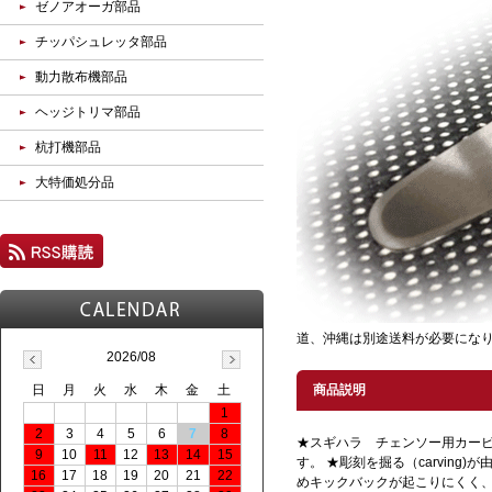
ゼノアオーガ部品
チッパシュレッタ部品
動力散布機部品
ヘッジトリマ部品
杭打機部品
大特価処分品
道、沖縄は別途送料が必要にな
2026/08
日
月
火
水
木
金
土
商品説明
1
2
3
4
5
6
7
8
★スギハラ チェンソー用カー
9
10
11
12
13
14
15
す。 ★彫刻を掘る（carving
16
17
18
19
20
21
22
めキックバックが起こりにくく