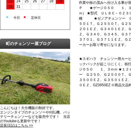
23
24
25
26
27
28
29
作業や枝の茂みへ分け入る事が容
30
31
Ｐ ★ゲージ０５０ １、３ｍ
ｍ） ★型式 ＵＬ６Ｃ－０Ｚ３０
■
■
今日
定休日
種 ★ゼノアチェンソー Ｇ
５０１Ｔ、Ｇ２５５０Ｔ、Ｇ２
２０１ＥＺ、Ｇ３４０１ＥＺ、
Ｚ、Ｇ３４０、Ｇ３４５、Ｇ３
３７０１、Ｇ３７１１ＥＺ、ＧＺ
町のチェンソー屋ブログ
ーカーお取り寄せになります。
★スギハラ チェンソー用カービン
ックバックが起こりにくく、枝
ジ０５０ １、３ｍｍ ★１２
ー Ｇ２５０、Ｇ２５００Ｔ、
３５００ＥＺ、Ｇ３５０１ＥＺ
０ＥＺ、GZ3950EZ ※商品
こんにちは！大分機販の秋好です。
エンジンタイプのチェンソーや刈払機、バッ
テリーチェンソーなどを販売中です！ 当店
のYoutubeも更新中です！
店長日記はこちら >>