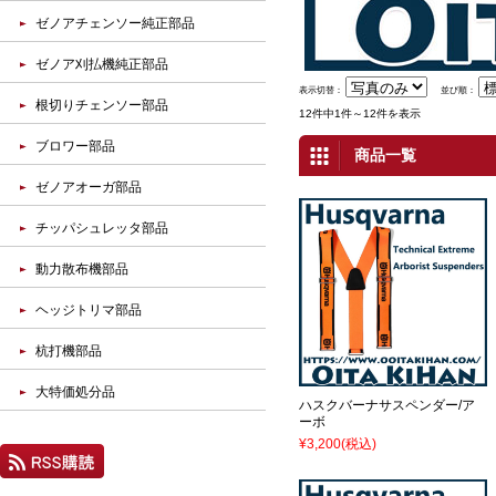
ゼノアチェンソー純正部品
ゼノア刈払機純正部品
表示切替：
並び順：
根切りチェンソー部品
12件中1件～12件を表示
ブロワー部品
商品一覧
ゼノアオーガ部品
チッパシュレッタ部品
動力散布機部品
ヘッジトリマ部品
杭打機部品
大特価処分品
ハスクバーナサスペンダー/ア
ーボ
¥3,200
(税込)