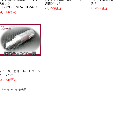
脱着レン
調整ゲージ
チ！
チ/GZ3950EZ/G5201P/543XP
¥1,540
(税込)
¥6,400
(税込)
¥4,600
(税込)
ゼノア純正特殊工具 ピストン
ストッパー！
¥3,300
(税込)
21件中1件～21件を表示