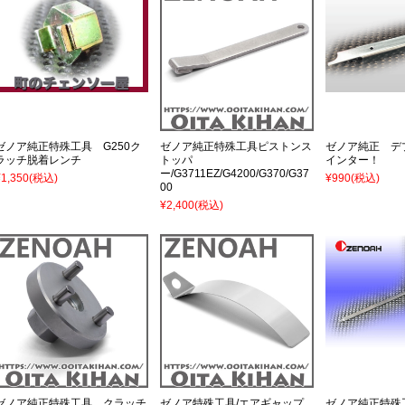
ゼノア純正特殊工具 G250ク
ゼノア純正特殊工具ピストンス
ゼノア純正 デ
ラッチ脱着レンチ
トッパ
インター！
ー/G3711EZ/G4200/G370/G37
¥1,350
(税込)
¥990
(税込)
00
¥2,400
(税込)
ゼノア純正特殊工具 クラッチ
ゼノア特殊工具/エアギャップ
ゼノア純正特殊