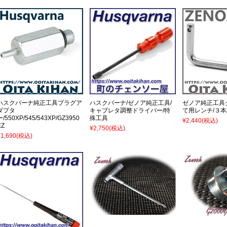
ハスクバーナ純正工具プラグア
ハスクバーナ/ゼノア純正工具/
ゼノア純正工具
ダプタ
キャブレタ調整ドライバー/特
て用レンチ/３本
ー/550XP/545/543XP/GZ3950
殊工具
¥2,440
(税込)
EZ
¥2,750
(税込)
¥1,690
(税込)