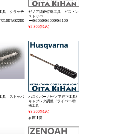
工具 クラッチ
ゼノア純正特殊工具 ピストン
ストッパ
/2100T/G2200
ー/G2050/G2000/G2100
¥2,805
(税込)
工具 ストッパ
ハスクバーナ/ゼノア純正工具/
キャブレタ調整ドライバー/特
殊工具
¥3,200
(税込)
在庫 1個