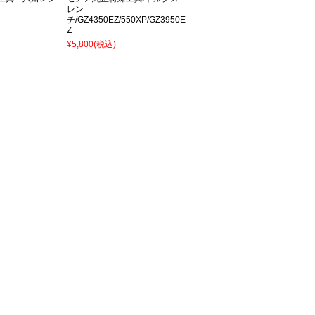
レン
チ/GZ4350EZ/550XP/GZ3950E
Z
¥5,800
(税込)