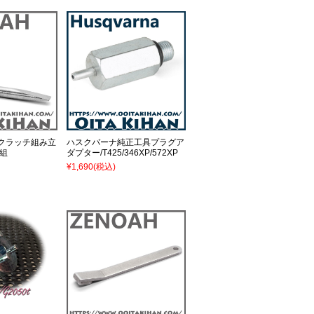
クラッチ組み立
ハスクバーナ純正工具プラグア
組
ダプター/T425/346XP/572XP
¥1,690
(税込)