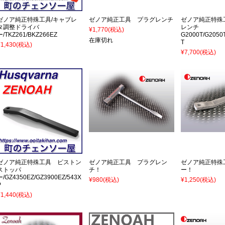
ゼノア純正特殊工具/キャブレ
ゼノア純正工具 プラグレンチ
ゼノア純正特殊
タ調整ドライバ
レンチ
¥1,770
(税込)
ー/TKZ261/BKZ266EZ
G2000T/G2050T
在庫切れ
T
¥1,430
(税込)
¥7,700
(税込)
ゼノア純正特殊工具 ピストン
ゼノア純正工具 プラグレン
ゼノア純正特殊
ストッパ
チ！
ー！
ー/GZ4350EZ/GZ3900EZ/543X
¥980
(税込)
¥1,250
(税込)
P
¥1,440
(税込)