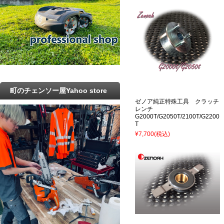
町のチェンソー屋Yahoo store
ゼノア純正特殊工具 クラッチ
レンチ
G2000T/G2050T/2100T/G2200
T
¥7,700
(税込)