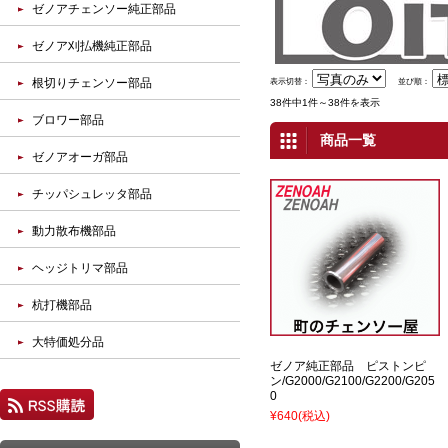
ゼノアチェンソー純正部品
ゼノア刈払機純正部品
根切りチェンソー部品
表示切替：
並び順：
38件中1件～38件を表示
ブロワー部品
商品一覧
ゼノアオーガ部品
チッパシュレッタ部品
動力散布機部品
ヘッジトリマ部品
杭打機部品
大特価処分品
ゼノア純正部品 ピストンピ
ン/G2000/G2100/G2200/G205
0
¥640
(税込)