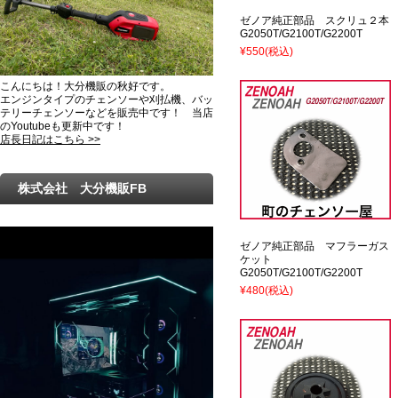
ゼノア純正部品 スクリュ２本
G2050T/G2100T/G2200T
¥550
(税込)
こんにちは！大分機販の秋好です。
エンジンタイプのチェンソーや刈払機、バッ
テリーチェンソーなどを販売中です！ 当店
のYoutubeも更新中です！
店長日記はこちら >>
株式会社 大分機販FB
ゼノア純正部品 マフラーガス
ケット
G2050T/G2100T/G2200T
¥480
(税込)