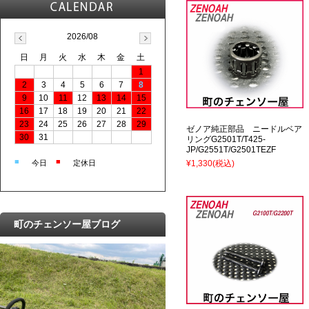
2026/08
日
月
火
水
木
金
土
1
2
3
4
5
6
7
8
9
10
11
12
13
14
15
16
17
18
19
20
21
22
23
24
25
26
27
28
29
ゼノア純正部品 ニードルベア
30
31
リングG2501T/T425-
JP/G2551T/G2501TEZF
■
■
今日
定休日
¥1,330
(税込)
町のチェンソー屋ブログ