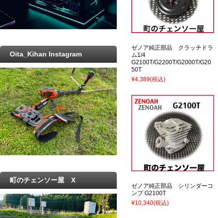
ゼノア純正部品 クラッチドラ
Oita_Kihan Instagram
ム1/4
G2100T/G2200T/G2000T/G20
50T
¥4,389
(税込)
町のチェンソー屋 X
ゼノア純正部品 シリンダーコ
ンプ G2100T
¥10,340
(税込)