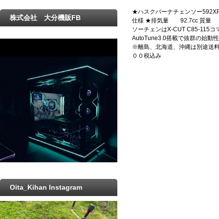
★ハスクバーナチェンソー592XPG
株式会社 大分機販FB
仕様 ★排気量 92.7cc 質量 7
ソーチェンはX-CUT C85-
AutoTune3.0搭載で抜群
※離島、北海道、沖縄は別途送料
００税込み
Oita_Kihan Instagram