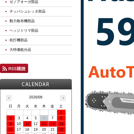
ゼノアオーガ部品
チッパシュレッタ部品
動力散布機部品
ヘッジトリマ部品
杭打機部品
大特価処分品
2026/08
日
月
火
水
木
金
土
1
2
3
4
5
6
7
8
9
10
11
12
13
14
15
16
17
18
19
20
21
22