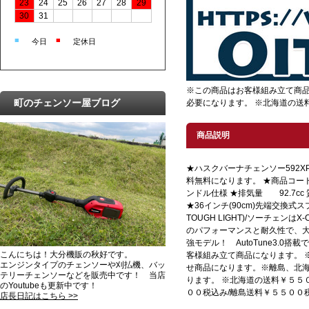
23
24
25
26
27
28
29
30
31
■
■
今日
定休日
※この商品はお客様組み立て商品
町のチェンソー屋ブログ
必要になります。 ※北海道の送
商品説明
★ハスクバーナチェンソー592XPG-
料無料になります。 ★商品コード H
ンドル仕様 ★排気量 92.7cc 
★36インチ(90cm)先端交換式
TOUGH LIGHT)/ソーチェンはX-
のパフォーマンスと耐久性で、
強モデル！ AutoTune3.0
こんにちは！大分機販の秋好です。
客様組み立て商品になります。 
エンジンタイプのチェンソーや刈払機、バッ
せ商品になります。※離島、北
テリーチェンソーなどを販売中です！ 当店
ります。 ※北海道の送料￥５５
のYoutubeも更新中です！
００税込み/離島送料￥５５００
店長日記はこちら >>