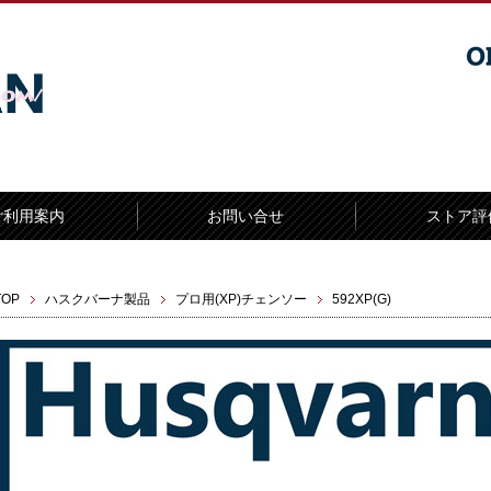
ご利用案内
お問い合せ
ストア評
TOP
ハスクバーナ製品
プロ用(XP)チェンソー
592XP(G)