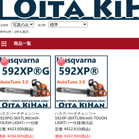
表示切替：
並び順：
2件中1件～2件を表示
商品一覧
ハスクバーナチェンソー
ハスクバーナチェンソー
592XPG-36XTL/90cm/X-
592XP-36XTL/90cm/X-TOUGH
TOUGH LIGHTバー仕様
LIGHTバー仕様/展示品
定価:
¥423,500
(税込)
定価:
¥412,610
(税込)
価格:
¥284,900
(税込)
価格:
¥242,000
(税込)