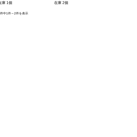
在庫 1個
在庫 2個
2件中1件～2件を表示