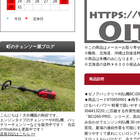
23
24
25
26
27
28
29
30
31
■
■
今日
定休日
町のチェンソー屋ブログ
※この商品はメーカーお取り寄
※離島、北海道、沖縄は別途送
※商品は本機のみになります。
※北海道の送料￥６０００税込み
商品説明
★ゼノアバッテリー刈払機BCi26
★商品コード970850901 ★
けるハイパワー 軽量で扱いやす
30&#13220; に匹敵する作
こんにちは！大分機販の秋好です。
「BCi260-PRO」シリーズ。
エンジンタイプのチェンソーや刈払機、バッ
み合わせでエンジン刈払機 30 cm
テリーチェンソーなどを販売中です！ 当店
実現。夏場の連続作業を可能に
のYoutubeも更新中です！
握りやすくて疲れにくいロング
店長日記はこちら >>
スロットルレバーなど、今まで