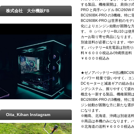
する製品。機種展開は、肩掛け式のル
PRO と両手ハンドル BCi260
株式会社 大分機販FB
BCi260BK-PRO の3機種。
BCi260BK-PRO は世界初
化によりエンジン始動が困難な
す。 ※（バッテリーBLi10 は
カーお取り寄せ商品になります。<
別途送料が必要になります。<br
す。バッテリー&充電器は別売りに
料￥６０００税込み/沖縄県送料
￥６０００税込み
★ゼノアバッテリー刈払機BCi26
イパワー 軽量で扱いやすく、エン
DCモーターと減速ギアの組み合わ
ングシステム、握りやすくて疲
概念を一新する製品。機種展開は、肩
BCi260BK-PRO の3機種
ジン始動が困難な方に新たな選択
になります。
Oita_Kihan Instagram
※離島、北海道、沖縄は別途送
※商品は本機のみになります。
※北海道の送料￥６０００税込み