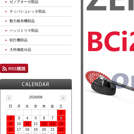
ゼノアオーガ部品
チッパシュレッタ部品
動力散布機部品
ヘッジトリマ部品
杭打機部品
大特価処分品
2026/08
日
月
火
水
木
金
土
1
2
3
4
5
6
7
8
9
10
11
12
13
14
15
16
17
18
19
20
21
22