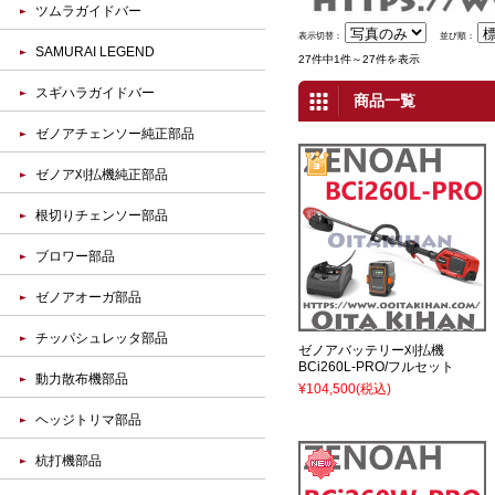
ツムラガイドバー
表示切替：
並び順：
SAMURAI LEGEND
27件中1件～27件を表示
スギハラガイドバー
商品一覧
ゼノアチェンソー純正部品
ゼノア刈払機純正部品
根切りチェンソー部品
ブロワー部品
ゼノアオーガ部品
チッパシュレッタ部品
ゼノアバッテリー刈払機
BCi260L-PRO/フルセット
動力散布機部品
¥104,500
(税込)
ヘッジトリマ部品
杭打機部品