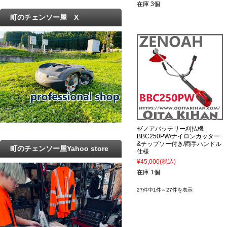
在庫 3個
町のチェンソー屋 X
ゼノアバッテリー刈払機
BBC250PW/ナイロンカッター
&チップソー付き/両手ハンドル
町のチェンソー屋Yahoo store
仕様
¥45,000
(税込)
在庫 1個
27件中1件～27件を表示