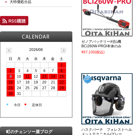
大特価処分品
ゼノアバッテリー刈払機
BCi260W-PRO/本体のみ
2026/08
¥67,100
(税込)
日
月
火
水
木
金
土
1
2
3
4
5
6
7
8
9
10
11
12
13
14
15
16
17
18
19
20
21
22
23
24
25
26
27
28
29
30
31
■
■
今日
定休日
ハスクバーナ フォレストヘル
町のチェンソー屋ブログ
メットテクニカル/グレー