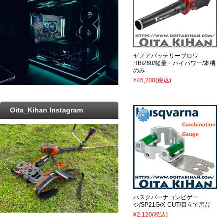
ゼノアバッテリーブロワ
HBi260/軽量・ハイパワー/本機
のみ
¥46,200
(税込)
Oita_Kihan Instagram
ハスクバーナコンビゲー
ジ/SP21G/X-CUT/目立て用品
¥2,120
(税込)