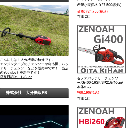
希望小売価格:
¥27,500
(税込)
価格:
¥24,750
(税込)
在庫 2個
こんにちは！大分機販の秋好です。
エンジンタイプのチェンソーや刈払機、バッ
テリーチェンソーなどを販売中です！ 当店
のYoutubeも更新中です！
店長日記はこちら >>
ゼノアバッテリーチェンソ
ー/Gi400-16SP/SP21G/40cm/
本体のみ
株式会社 大分機販FB
¥69,190
(税込)
在庫 1個