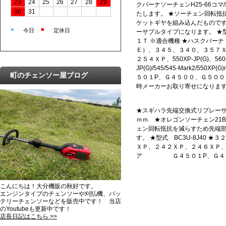
23
24
25
26
27
28
29
クバーナソーチェンH25-66コマ/
30
31
たします。 ★ソーチェン回転抵
ケットギヤを組み込んだもので
■
■
今日
定休日
ーサブルタイプになります。 ★型式
１Ｔ ※適合機種 ★ハスクバー
Ｅ）、３４５、３４０、３５７
２５４ＸＰ、550XP-JP(G)、560X
JP(G)/545/545-Mark2/5
町のチェンソー屋ブログ
５０１P、Ｇ４５００、Ｇ５００
時メーカーお取り寄せになりま
★スギハラ先端交換式リプレーサ
ｍｍ ★オレゴンソーチェン21BP
ェン回転抵抗を減らすため先端
す。 ★型式 BC3U-8J40
ＸＰ、２４２ＸＰ、２４６ＸＰ、２５４ＸＰ、5
ア Ｇ４５０１P、Ｇ４５００
こんにちは！大分機販の秋好です。
エンジンタイプのチェンソーや刈払機、バッ
テリーチェンソーなどを販売中です！ 当店
のYoutubeも更新中です！
店長日記はこちら >>