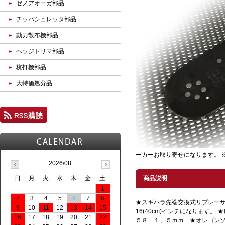
ゼノアオーガ部品
チッパシュレッタ部品
動力散布機部品
ヘッジトリマ部品
杭打機部品
大特価処分品
ーカーお取り寄せになります。
2026/08
日
月
火
水
木
金
土
商品説明
1
2
3
4
5
6
7
8
★スギハラ先端交換式リプレー
9
10
11
12
13
14
15
16(40cm)インチになります
16
17
18
19
20
21
22
５８ １、５ｍｍ ★オレゴンソー