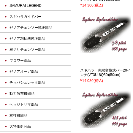
¥14,300
(税込)
SAMURAI LEGEND
スギハラガイドバー
ゼノアチェンソー純正部品
ゼノア刈払機純正部品
根切りチェンソー部品
ブロワー部品
スギハラ 先端交換式バー20イ
ゼノアオーガ部品
ンチ(VT3U-8Q50)(50cm)
¥14,080
(税込)
チッパシュレッタ部品
動力散布機部品
ヘッジトリマ部品
杭打機部品
大特価処分品