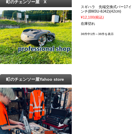
町のチェンソー屋 X
スギハラ 先端交換式バー17イ
ンチ(BM3U-8J42)(42cm)
¥12,100
(税込)
在庫切れ
36件中1件～36件を表示
町のチェンソー屋Yahoo store