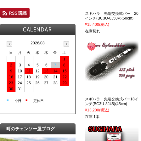
スギハラ 先端交換式バー 20
インチ(BC3U-0J50P)(50cm)
¥15,400
(税込)
在庫切れ
2026/08
日
月
火
水
木
金
土
1
2
3
4
5
6
7
8
9
10
11
12
13
14
15
16
17
18
19
20
21
22
23
24
25
26
27
28
29
30
31
スギハラ 先端交換式バー18イ
■
■
今日
定休日
ンチ(BC3U-8J45)(45cm)
¥13,200
(税込)
在庫 1本
町のチェンソー屋ブログ