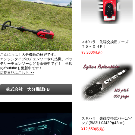
スギハラ 先端交換用ノーズ
Ｔ５－０ＨＰ！
¥3,300
(税込)
こんにちは！大分機販の秋好です。
エンジンタイプのチェンソーや刈払機、バッ
テリーチェンソーなどを販売中です！ 当店
のYoutubeも更新中です！
店長日記はこちら >>
株式会社 大分機販FB
スギハラ 先端交換式バー17イ
ンチ(BM3U-0J42P)(42cm)
¥12,650
(税込)