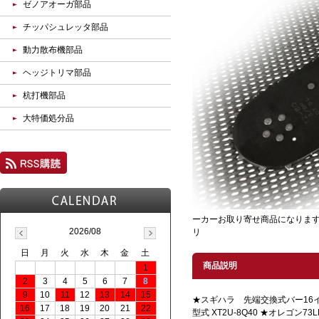
ゼノアオーガ部品
チッパシュレッタ部品
動力散布機部品
ヘッジトリマ部品
杭打機部品
大特価処分品
ーカーお取り寄せ商品になります
2026/08
リ
日
月
火
水
木
金
土
商品説明
1
2
3
4
5
6
7
8
9
10
11
12
13
14
15
★スギハラ 先端交換式バー16イ
16
17
18
19
20
21
22
型式 XT2U-8Q40 ★オレゴン7