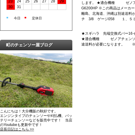
23
24
25
26
27
28
29
します。 ★適合機種 ゼノアチ
30
31
G6200HP ※この商品はメー
離島、北海道、沖縄は別途送料
■
■
今日
定休日
チ 3/8 ゲージ058 １、５
★スギハラ 先端交換式バー16イン
★適合機種 ゼノアチェンソー 
途送料が必要になります。 ※ピ
町のチェンソー屋ブログ
こんにちは！大分機販の秋好です。
エンジンタイプのチェンソーや刈払機、バッ
テリーチェンソーなどを販売中です！ 当店
のYoutubeも更新中です！
店長日記はこちら >>