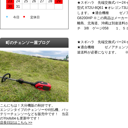
23
24
25
26
27
28
29
★スギハラ 先端交換式バー24イ
30
31
型式 XT2U-8Q61 ★オレゴン7
します。 ★適合機種 ゼノアチ
■
■
今日
定休日
G6200HP ※この商品はメー
離島、北海道、沖縄は別途送料
チ 3/8 ゲージ058 １、５
★スギハラ 先端交換式バー24イン
町のチェンソー屋ブログ
★適合機種 ゼノアチェンソー 
途送料が必要になります。 ※ピ
こんにちは！大分機販の秋好です。
エンジンタイプのチェンソーや刈払機、バッ
テリーチェンソーなどを販売中です！ 当店
のYoutubeも更新中です！
店長日記はこちら >>