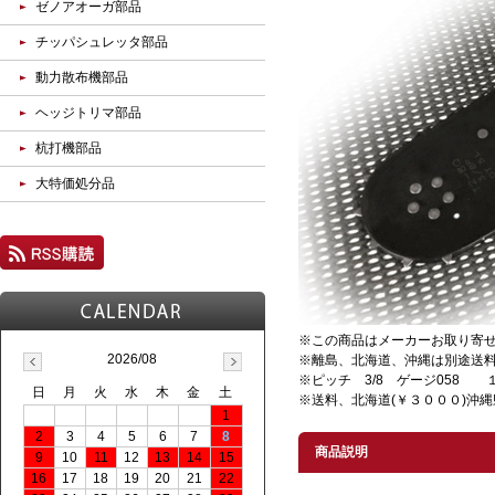
ゼノアオーガ部品
チッパシュレッタ部品
動力散布機部品
ヘッジトリマ部品
杭打機部品
大特価処分品
※この商品はメーカーお取り寄
2026/08
※離島、北海道、沖縄は別途
※ピッチ 3/8 ゲージ058 
日
月
火
水
木
金
土
※送料、北海道(￥３０００)沖縄
1
2
3
4
5
6
7
8
商品説明
9
10
11
12
13
14
15
16
17
18
19
20
21
22