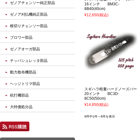
ゼノアチェンソー純正部品
16インチ BM3C-
8B40(40cm)
ゼノア刈払機純正部品
¥12,650
(税込)
根切りチェンソー部品
ブロワー部品
ゼノアオーガ部品
チッパシュレッタ部品
動力散布機部品
ヘッジトリマ部品
スギハラ軽量ハードノーズバー
20インチ BC3D-
杭打機部品
8C50(50cm)
¥14,850
(税込)
大特価処分品
9件中1件～9件を表示