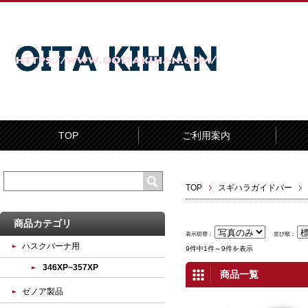
TOP
ご利用案内
TOP
スギハラガイドバー
商品カテゴリ
表示切替：
並び順：
ハスクバーナ用
9件中1件～9件を表示
346XP~357XP
商品一覧
ゼノア製品